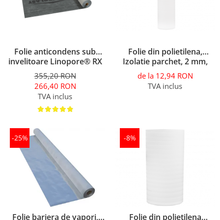
Folie anticondens sub
Folie din polietilena,
invelitoare Linopore® RX
Izolatie parchet, 2 mm,
3000 ( 75m2 )
ISOFOAM IF
355,20 RON
de la 12,94 RON
266,40 RON
TVA inclus
TVA inclus
-25%
-8%
Folie bariera de vapori,
Folie din polietilena