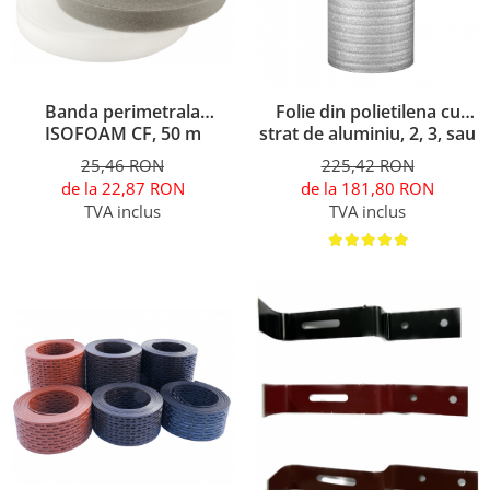
Banda perimetrala
Folie din polietilena cu
ISOFOAM CF, 50 m
strat de aluminiu, 2, 3, sau
5 mm, ISOFOAM LF-ALU,
25,46 RON
225,42 RON
50 mp
de la 22,87 RON
de la 181,80 RON
TVA inclus
TVA inclus