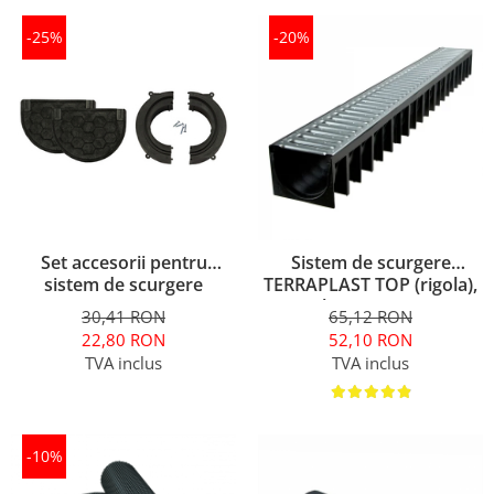
-25%
-20%
Set accesorii pentru
Sistem de scurgere
sistem de scurgere
TERRAPLAST TOP (rigola),
TERRAPLAST TOP-AC
lungime 1m
30,41 RON
65,12 RON
22,80 RON
52,10 RON
TVA inclus
TVA inclus
-10%