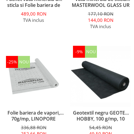
sticla si Folie bariera de
MASTERWOOL GLASS UR
vapori
039, 10/5 cm, (10,8 / 21,6
489,00 RON
177,10 RON
m2)
TVA inclus
144,00 RON
TVA inclus
-9%
NOU
-25%
NOU
Folie bariera de vapori,
Geotextil negru GEOTEX
70g/mp, LINOPORE
HOBBY, 100 g/mp, 10
VY1500, 75 mp
mp/sul
336,88 RON
54,45 RON
252,66 RON
49,50 RON