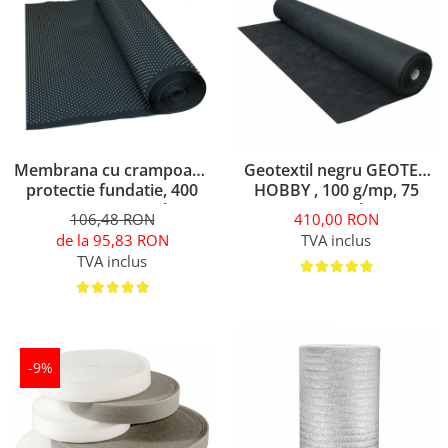
Membrana cu crampoane
Geotextil negru GEOTEX
protectie fundatie, 400
HOBBY , 100 g/mp, 75
g/mp, 20 m/sul,
mp/sul
106,48 RON
410,00 RON
TERRAPLAST PLUS L8
de la 95,83 RON
TVA inclus
TVA inclus
-9%