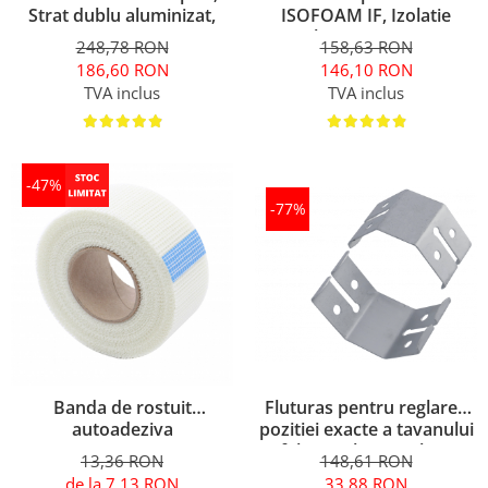
Strat dublu aluminizat,
ISOFOAM IF, Izolatie
MASTERFOL SD 100 ALU,
parchet, 5 mm, 50 mp
248,78 RON
158,63 RON
75 mp
186,60 RON
146,10 RON
TVA inclus
TVA inclus
-47%
-77%
Fluturas pentru reglarea
Banda de rostuit
pozitiei exacte a tavanului
autoadeziva
fals (100 buc/pachet)
148,61 RON
13,36 RON
33,88 RON
de la 7,13 RON