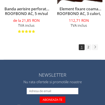
Banda aerisire perforata
Element fixare coama
ROOFBOND AC, 5 m/sul
ROOFBOND AC, 3 culori,
50 buc
de la 21,85 RON
112,71 RON
TVA inclus
TVA inclus
1
2
NEWSLETTER
Nu rata ofertele si promotiile noastre