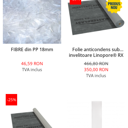
FIBRE din PP 18mm
Folie anticondens sub
invelitoare Linopore® RX
5000 ( 75m2)
46,59 RON
466,80 RON
TVA inclus
350,00 RON
TVA inclus
-25%