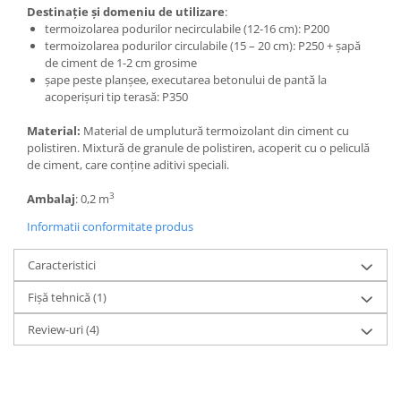
Destinație și domeniu de utilizare
:
termoizolarea podurilor necirculabile (12-16 cm): P200
termoizolarea podurilor circulabile (15 – 20 cm): P250 + șapă
de ciment de 1-2 cm grosime
șape peste planșee, executarea betonului de pantă la
acoperișuri tip terasă: P350
Material:
Material de umplutură termoizolant din ciment cu
polistiren. Mixtură de granule de polistiren, acoperit cu o peliculă
de ciment, care conţine aditivi speciali.
3
Ambalaj
: 0,2 m
Informatii conformitate produs
Caracteristici
Fișă tehnică (1)
Review-uri
(4)