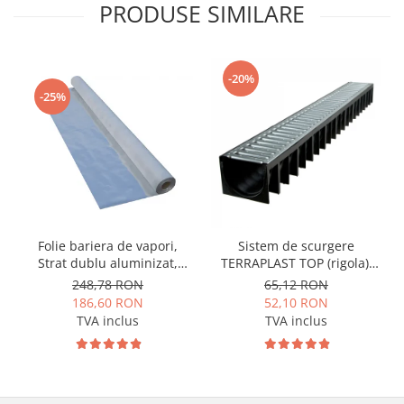
PRODUSE SIMILARE
-20%
-25%
Folie bariera de vapori,
Sistem de scurgere
Strat dublu aluminizat,
TERRAPLAST TOP (rigola),
MASTERFOL SD 100 ALU, 75
lungime 1m
248,78 RON
65,12 RON
mp
186,60 RON
52,10 RON
TVA inclus
TVA inclus