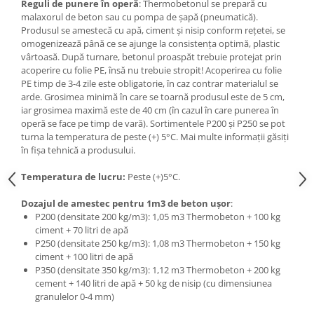
Reguli de punere în operă
: Thermobetonul se prepară cu
malaxorul de beton sau cu pompa de şapă (pneumatică).
Produsul se amestecă cu apă, ciment şi nisip conform rețetei, se
omogenizează până ce se ajunge la consistența optimă, plastic
vârtoasă. După turnare, betonul proaspăt trebuie protejat prin
acoperire cu folie PE, însă nu trebuie stropit! Acoperirea cu folie
PE timp de 3-4 zile este obligatorie, în caz contrar materialul se
arde. Grosimea minimă în care se toarnă produsul este de 5 cm,
iar grosimea maximă este de 40 cm (în cazul în care punerea în
operă se face pe timp de vară). Sortimentele P200 și P250 se pot
turna la temperatura de peste (+) 5°C. Mai multe informații găsiți
în fișa tehnică a produsului.
Temperatura de lucru:
Peste (+)5°C.
Dozajul de amestec pentru 1m3 de beton ușor
:
P200 (densitate 200 kg/m3): 1,05 m3 Thermobeton + 100 kg
ciment + 70 litri de apă
P250 (densitate 250 kg/m3): 1,08 m3 Thermobeton + 150 kg
ciment + 100 litri de apă
P350 (densitate 350 kg/m3): 1,12 m3 Thermobeton + 200 kg
cement + 140 litri de apă + 50 kg de nisip (cu dimensiunea
granulelor 0-4 mm)