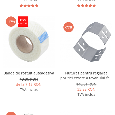
-47%
-77%
Fluturas pentru reglarea
Banda de rostuit autoadeziva
pozitiei exacte a tavanului fals
13,36 RON
(100 buc/pachet)
148,61 RON
de la 7,13 RON
33,88 RON
TVA inclus
TVA inclus