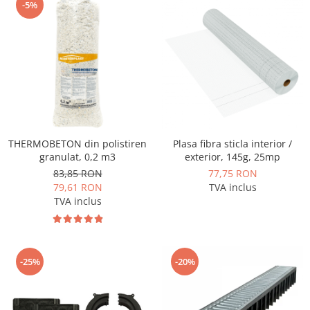
-5%
THERMOBETON din polistiren
Plasa fibra sticla interior /
granulat, 0,2 m3
exterior, 145g, 25mp
83,85 RON
77,75 RON
79,61 RON
TVA inclus
TVA inclus
-25%
-20%