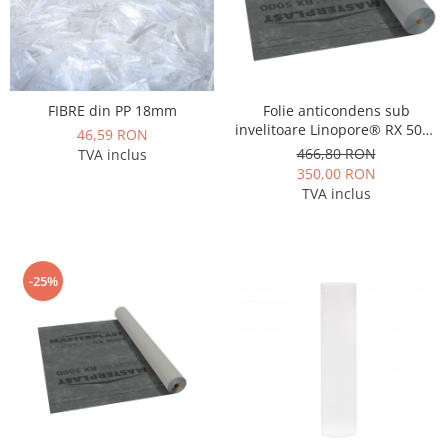
FIBRE din PP 18mm
Folie anticondens sub
invelitoare Linopore® RX 5000
46,59 RON
( 75m2)
466,80 RON
TVA inclus
350,00 RON
TVA inclus
-25%