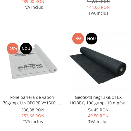
489,00 RON
177,10 RON
TVA inclus
144,00 RON
TVA inclus
-9%
NOU
-25%
NOU
Folie bariera de vapori,
Geotextil negru GEOTEX
70g/mp, LINOPORE VY1500, 75
HOBBY, 100 g/mp, 10 mp/sul
mp
336,88 RON
54,45 RON
252,66 RON
49,50 RON
TVA inclus
TVA inclus