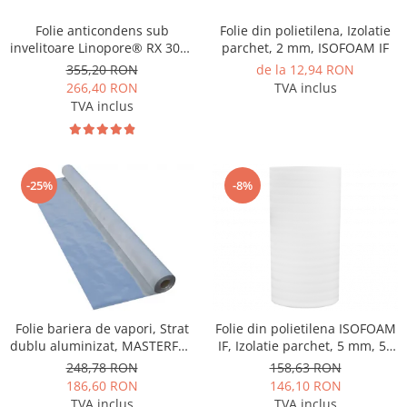
Folie anticondens sub
Folie din polietilena, Izolatie
invelitoare Linopore® RX 3000
parchet, 2 mm, ISOFOAM IF
( 75m2 )
355,20 RON
de la 12,94 RON
266,40 RON
TVA inclus
TVA inclus
-25%
-8%
Folie bariera de vapori, Strat
Folie din polietilena ISOFOAM
dublu aluminizat, MASTERFOL
IF, Izolatie parchet, 5 mm, 50
SD 100 ALU, 75 mp
mp
248,78 RON
158,63 RON
186,60 RON
146,10 RON
TVA inclus
TVA inclus