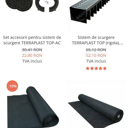
Set accesorii pentru sistem de
Sistem de scurgere
scurgere TERRAPLAST TOP-AC
TERRAPLAST TOP (rigola),
lungime 1m
30,41 RON
65,12 RON
22,80 RON
52,10 RON
TVA inclus
TVA inclus
-10%