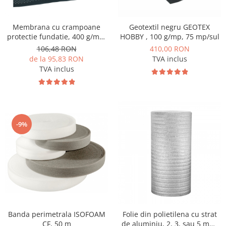
Membrana cu crampoane
Geotextil negru GEOTEX
protectie fundatie, 400 g/mp,
HOBBY , 100 g/mp, 75 mp/sul
20 m/sul, TERRAPLAST PLUS
106,48 RON
410,00 RON
L8
de la 95,83 RON
TVA inclus
TVA inclus
-9%
Banda perimetrala ISOFOAM
Folie din polietilena cu strat
CF, 50 m
de aluminiu, 2, 3, sau 5 mm,