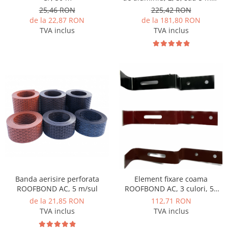
ISOFOAM LF-ALU, 50 mp
25,46 RON
225,42 RON
de la 22,87 RON
de la 181,80 RON
TVA inclus
TVA inclus
Banda aerisire perforata
Element fixare coama
ROOFBOND AC, 5 m/sul
ROOFBOND AC, 3 culori, 50
buc
de la 21,85 RON
112,71 RON
TVA inclus
TVA inclus