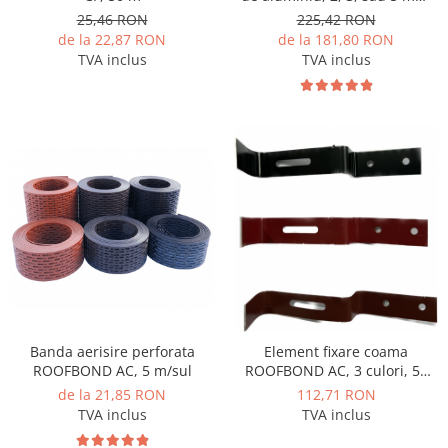
ISOFOAM LF-ALU, 50 mp
25,46 RON
225,42 RON
de la 22,87 RON
de la 181,80 RON
TVA inclus
TVA inclus
Banda aerisire perforata
Element fixare coama
ROOFBOND AC, 5 m/sul
ROOFBOND AC, 3 culori, 50
buc
de la 21,85 RON
112,71 RON
TVA inclus
TVA inclus