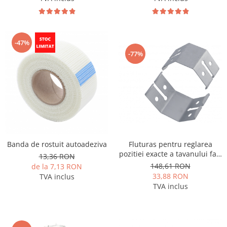
-47%
-77%
Fluturas pentru reglarea
Banda de rostuit autoadeziva
pozitiei exacte a tavanului fals
13,36 RON
(100 buc/pachet)
148,61 RON
de la 7,13 RON
33,88 RON
TVA inclus
TVA inclus