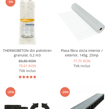
-5%
THERMOBETON din polistiren
Plasa fibra sticla interior /
granulat, 0,2 m3
exterior, 145g, 25mp
83,85 RON
77,75 RON
79,61 RON
TVA inclus
TVA inclus
-25%
-20%