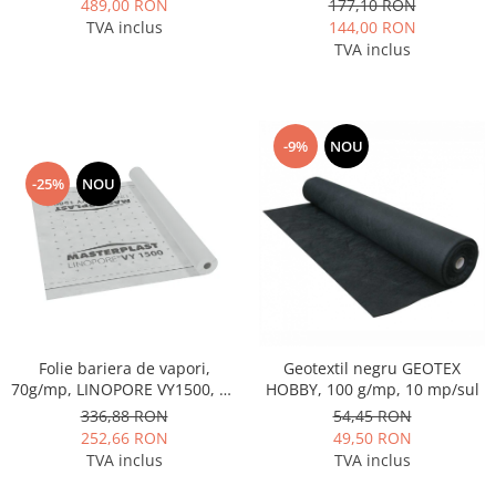
489,00 RON
177,10 RON
TVA inclus
144,00 RON
TVA inclus
-9%
NOU
-25%
NOU
Folie bariera de vapori,
Geotextil negru GEOTEX
70g/mp, LINOPORE VY1500, 75
HOBBY, 100 g/mp, 10 mp/sul
mp
336,88 RON
54,45 RON
252,66 RON
49,50 RON
TVA inclus
TVA inclus