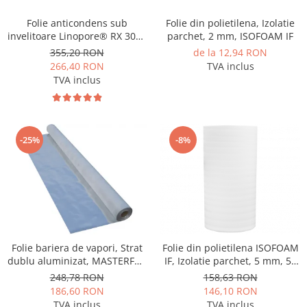
Folie anticondens sub
Folie din polietilena, Izolatie
invelitoare Linopore® RX 3000
parchet, 2 mm, ISOFOAM IF
( 75m2 )
355,20 RON
de la 12,94 RON
266,40 RON
TVA inclus
TVA inclus
-25%
-8%
Folie bariera de vapori, Strat
Folie din polietilena ISOFOAM
dublu aluminizat, MASTERFOL
IF, Izolatie parchet, 5 mm, 50
SD 100 ALU, 75 mp
mp
248,78 RON
158,63 RON
186,60 RON
146,10 RON
TVA inclus
TVA inclus