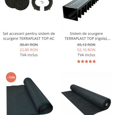
Set accesorii pentru sistem de
Sistem de scurgere
scurgere TERRAPLAST TOP-AC
TERRAPLAST TOP (rigola),
lungime 1m
30,41 RON
65,12 RON
22,80 RON
52,10 RON
TVA inclus
TVA inclus
-10%