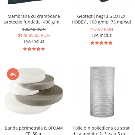
Membrana cu crampoane
Geotextil negru GEOTEX
protectie fundatie, 400 g/mp,
HOBBY , 100 g/mp, 75 mp/sul
20 m/sul, TERRAPLAST PLUS
106,48 RON
410,00 RON
L8
de la 95,83 RON
TVA inclus
TVA inclus
-9%
Banda perimetrala ISOFOAM
Folie din polietilena cu strat
CF, 50 m
de aluminiu, 2, 3, sau 5 mm,