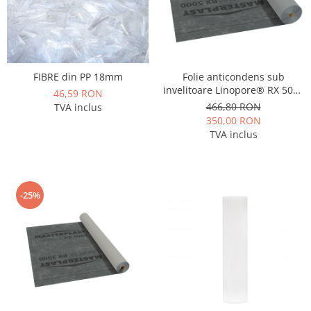
FIBRE din PP 18mm
Folie anticondens sub
invelitoare Linopore® RX 5000
46,59 RON
( 75m2)
466,80 RON
TVA inclus
350,00 RON
TVA inclus
-25%