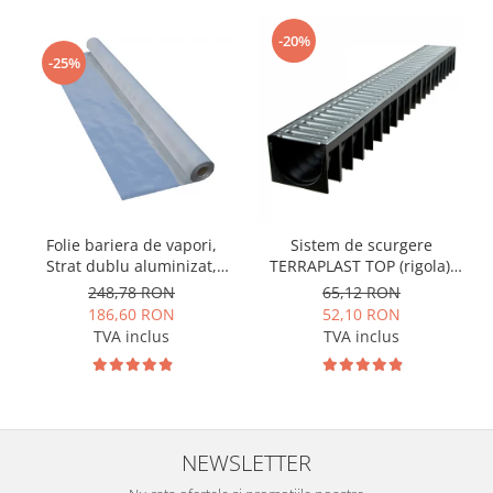
-20%
-25%
Folie bariera de vapori,
Sistem de scurgere
Strat dublu aluminizat,
TERRAPLAST TOP (rigola),
MASTERFOL SD 100 ALU, 75
lungime 1m
248,78 RON
65,12 RON
mp
186,60 RON
52,10 RON
TVA inclus
TVA inclus
NEWSLETTER