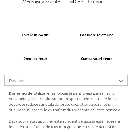
Adauga la Favorite
Cere informatii
Livrare in 2-4 zile
Consiliere telefonica
Drept de retur
Cumparaturi sigure
Descriere
Domeniu de utilizare:
se foloseşte pentru egalizarea micilor
neplaneităţi ale stratului suport, respectiv pentru izolare fonică,
deoarece reduce sunetele datorate circulaţiei pe parchet şi
duşumea în încăperile cu trafic redus şi cerinţe acustice normale.
Dacă suprafaţa suport nu este suficient de uscată este necesară
folosirea unei folii PE de 0,05 mm grosime, cu rol de barieră de