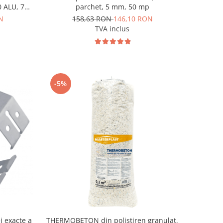
 ALU, 75
parchet, 5 mm, 50 mp
N
158,63 RON
146,10 RON
TVA inclus
-5%
THERMOBETON din polistiren granulat,
i exacte a