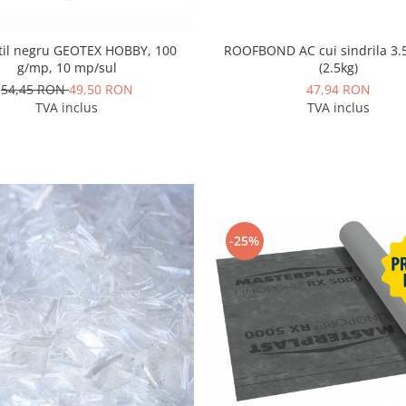
ROOFBOND AC cui sindrila 3
til negru GEOTEX HOBBY, 100
(2.5kg)
g/mp, 10 mp/sul
47,94 RON
54,45 RON
49,50 RON
TVA inclus
TVA inclus
-25%