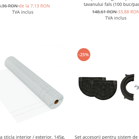
tavanului fals (100 buc/pa
3,36 RON
de la 7,13 RON
148,61 RON
33,88 RO
TVA inclus
TVA inclus
-25%
Set accesorii pentru sistem de
a sticla interior / exterior, 145g,