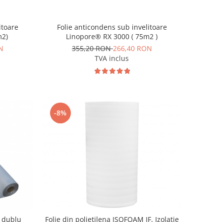
itoare
Folie anticondens sub invelitoare
m2)
Linopore® RX 3000 ( 75m2 )
N
355,20 RON
266,40 RON
TVA inclus
-8%
t dublu
Folie din polietilena ISOFOAM IF, Izolatie