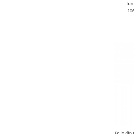
fun
10
Folie din