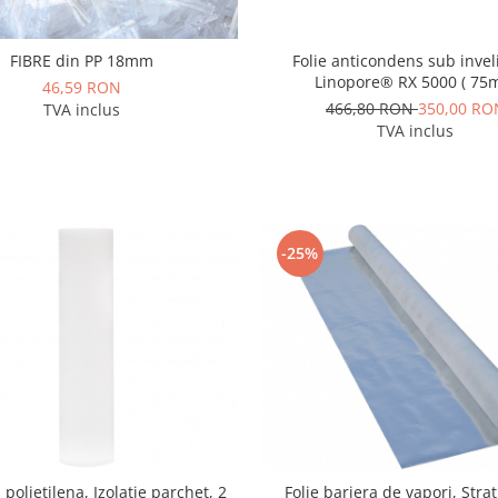
Folie anticondens sub invel
FIBRE din PP 18mm
Linopore® RX 5000 ( 75
46,59 RON
466,80 RON
350,00 RO
TVA inclus
TVA inclus
-25%
 polietilena, Izolatie parchet, 2
Folie bariera de vapori, Stra