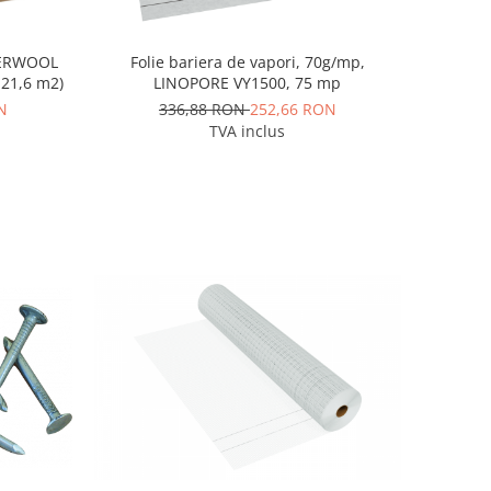
Folie bariera de vapori, 70g/mp,
STERWOOL
LINOPORE VY1500, 75 mp
/5 cm, (10,8 / 21,6 m2)
336,88 RON
252,66 RON
N
TVA inclus