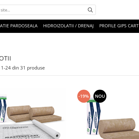
LATIE PARDOSEALA
HIDROIZOLATII / DRENAJ
PROFILE GIPS CAR
TII
1-
24
din
31
produse
-19%
NOU