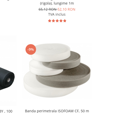
(rigola), lungime 1m
65,12 RON
52,10 RON
TVA inclus
-9%
Banda perimetrala ISOFOAM CF, 50 m