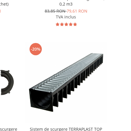
0,2 m3
chet)
83,85 RON
79,61 RON
N
TVA inclus
-20%
 scurgere
Sistem de scurgere TERRAPLAST TOP