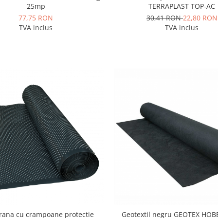
TERRAPLAST TOP-AC
25mp
30,41 RON
22,80 RON
77,75 RON
TVA inclus
TVA inclus
ana cu crampoane protectie
Geotextil negru GEOTEX HOBBY , 100