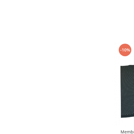
-10%
Membr