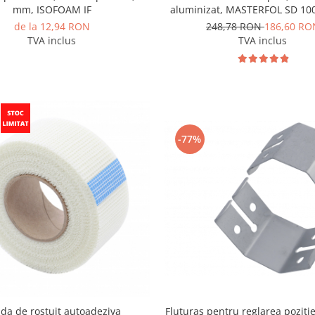
mm, ISOFOAM IF
aluminizat, MASTERFOL SD 100
mp
de la 12,94 RON
248,78 RON
186,60 RO
TVA inclus
TVA inclus
-77%
da de rostuit autoadeziva
Fluturas pentru reglarea pozitie