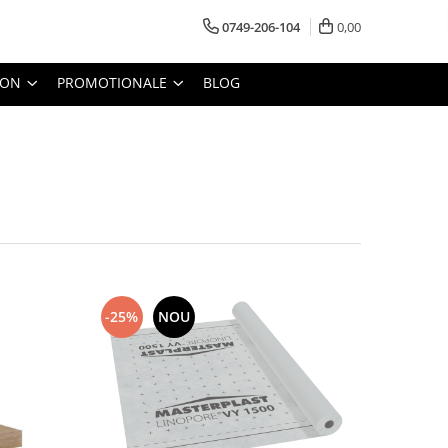
0749-206-104
0,00
TON
PROMOTIONALE
BLOG
-25%
NOU