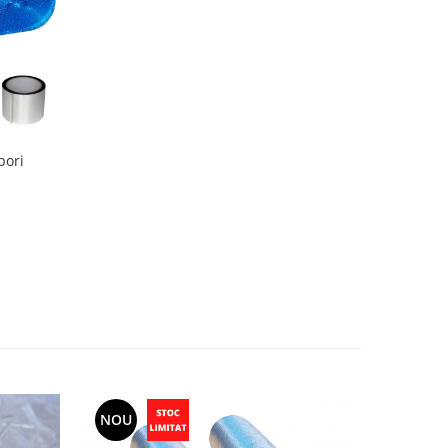
pori
NOU