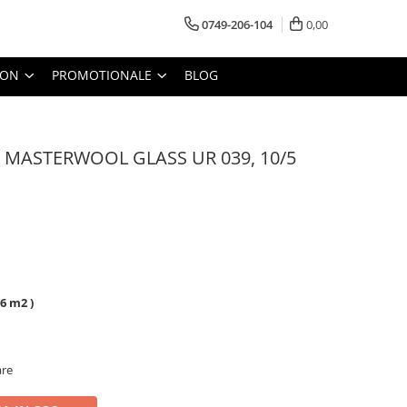
0749-206-104
0,00
TON
PROMOTIONALE
BLOG
cla MASTERWOOL GLASS UR 039, 10/5
,6 m2 )
are