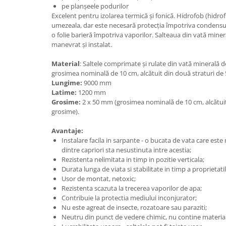
pe planșeele podurilor
Excelent pentru izolarea termică și fonică. Hidrofob (hidrof
umezeala, dar este necesară protecția împotriva condensului
o folie barieră împotriva vaporilor. Salteaua din vată minera
manevrat și instalat.
Material
: Saltele comprimate și rulate din vată minerală de
grosimea nominală de 10 cm, alcătuit din două straturi de
Lungime:
9000 mm
Latime:
1200 mm
Grosime:
2 x 50 mm (grosimea nominală de 10 cm, alcătuit
grosime).
Avantaje:
Instalare facila in sarpante - o bucata de vata care este
dintre capriori sta nesustinuta intre acestia;
Rezistenta nelimitata in timp in pozitie verticala;
Durata lunga de viata si stabilitate in timp a proprietatil
Usor de montat, netoxic;
Rezistenta scazuta la trecerea vaporilor de apa;
Contribuie la protectia mediului inconjurator;
Nu este agreat de insecte, rozatoare sau paraziti;
Neutru din punct de vedere chimic, nu contine material