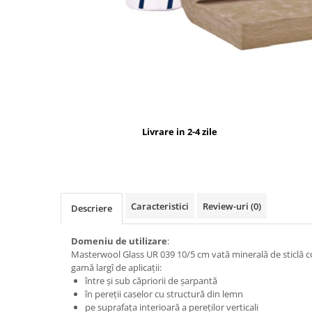
Livrare in 2-4 zile
Caracteristici
Review-uri
(0)
Descriere
Domeniu de utilizare
:
Masterwool Glass UR 039 10/5 cm vată minerală de sticlă c
gamă largî de aplicații:
între și sub căpriorii de șarpantă
în pereții caselor cu structură din lemn
pe suprafața interioară a pereților verticali