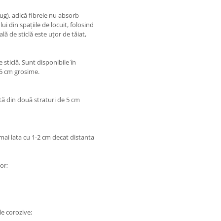
ug), adică fibrele nu absorb
 din spațiile de locuit, folosind
lă de sticlă este uțor de tăiat,
 sticlă. Sunt disponibile în
 5 cm grosime.
ă din două straturi de 5 cm
 mai lata cu 1-2 cm decat distanta
or;
e corozive;