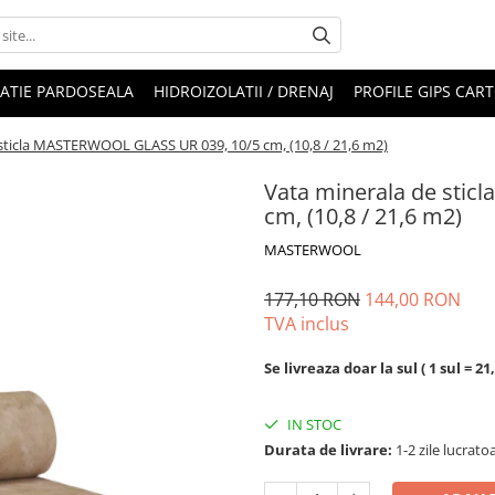
LATIE PARDOSEALA
HIDROIZOLATII / DRENAJ
PROFILE GIPS CAR
sticla MASTERWOOL GLASS UR 039, 10/5 cm, (10,8 / 21,6 m2)
Vata minerala de sti
cm, (10,8 / 21,6 m2)
MASTERWOOL
177,10 RON
144,00 RON
TVA inclus
Se livreaza doar la sul ( 1 sul = 21
IN STOC
Durata de livrare:
1-2 zile lucrato