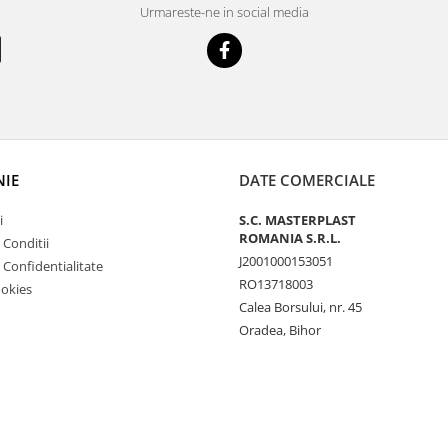
Urmareste-ne in social media
IE
DATE COMERCIALE
i
S.C. MASTERPLAST
ROMANIA S.R.L.
 Conditii
J2001000153051
e Confidentialitate
RO13718003
ookies
Calea Borsului, nr. 45
Oradea, Bihor