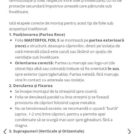
termoizolaţie şi folie, respectiv între folie şi învelitoare), cu rol de
protecţie secundară împotriva umezelii care pătrunde sub
învelitoare.
Iată etapele corecte de montaj pentru acest tip de folie sub
acoperișul tradițional:
1. Poziționarea (Partea Rece)
Folia
MASTERFOL FOIL S
se montează pe
partea exterioară
(rece)
a structurii, deasupra căpriorilor, direct pe izolația de
vată minerală (dacă este cazul) sau lăsând un spațiu de
ventilație sub învelitoare.
Orientarea corectă:
Partea cu marcaje sau logo-uri (de
obicei fața albă sau colorată) trebuie să fie orientată
în sus
,
spre exterior (spre țigle/tabla). Partea netedă, fără marcaje,
vine în contact cu astereala sau izolația.
2. Derularea și Fixarea
Se începe montajul de la streașină spre coamă.
Folia se derulează paralel cu linia streșinii și se fixează
provizoriu de căpriori folosind capse metalice.
Nu se tensionează excesiv; se recomandă o ușoară "burtă"
(aprox. 1-2 cm) între căpriori, pentru a permite apei
condensate să se scurgă mai ușor spre jgheaburi, fără a
stagna.
3. Suprapuneri (Verticale și Orizontale)