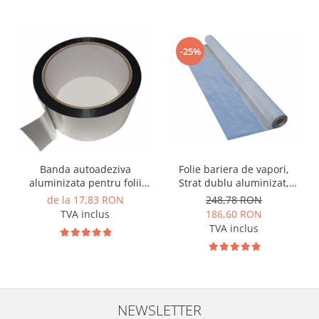
-25%
Folie bariera de vapori,
Banda autoadeziva
Strat dublu aluminizat,
aluminizata pentru folii
MASTERFOL SD 100 ALU, 75
bariera de vapori, ​​​​​​​ISOFLEX
248,78 RON
de la 17,83 RON
mp
TAPE
186,60 RON
TVA inclus
TVA inclus
NEWSLETTER