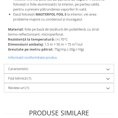
folosești o folie aluminizată ( la interior, pe partea caldă,
pentru a preveni pătrunderea vaporilor în vată.
Dacă folosești
MASTERFOL FOIL S
la interior, vei avea
probleme majore cu condensul și mucegaiul.
Material:
folie pe bază de ţesătură din polietilenă, cu strat
termo-reflectorizant, microperforat.
Rezistenţă la temperatură:
(+) 70°C
2
Dimensiuni ambalaj:
1,5 m × 50 m = 75 m
/sul
Greutate pe metru pătrat:
75g/mp (-20g;+10g)
Informatii conformitate produs
Caracteristici
Fișă tehnică (1)
Review-uri
(1)
PRODUSE SIMILARE