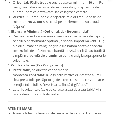
Orizontal:
Fâșiile trebuie suprapuse cu minimum
10 cm
. Pe
marginea foliei există de obicei o linie de ghidaj (bandă de
suprapunere colorată) care indică lățimea corectă.
Vertical:
Suprapunerile la capetele rolelor trebuie să fie de
minimum
15-20 cm
și să cadă pe un element de structură
(căprior).
4. Etanșare Minimală (Opțional, dar Recomandat)
Deși nu necesită etanșarea ermetică a unei bariere de vapori,
pentru o performanță optimă (în special împotriva vântului și
a ploii purtate de vânt), poți folosi o bandă adezivă specială
pentru folii de difuzie (ex. o bandă adezivă acrilică sau butilică
simplă,
nu bandă de aluminiu
) pentru a sigila suprapunerile
orizontale.
5. Contralatarea (Pas Obligatoriu)
Peste folie
, pe direcția căpriorilor, se
montează
contralaturile
(șipcile verticale). Acestea au rolul
de a presa folia pe căpriori și de a crea un spațiu de ventilație
esențial între folie și învelitoarea finală (țiglă/tablă).
Laturile orizontale (cele pe care se așază țigla sau tabla) vin
fixate deasupra contralaturilor.
ATENȚIE MARE:
Această folie
nu ține loc de barieră de vapori
. Trebuie să