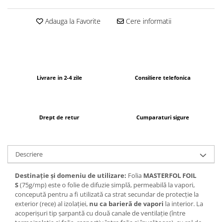
Adauga la Favorite
Cere informatii
Livrare in 2-4 zile
Consiliere telefonica
Drept de retur
Cumparaturi sigure
Descriere
Destinaţie şi domeniu de utilizare:
Folia
MASTERFOL FOIL
S
(75g/mp) este o folie de difuzie simplă, permeabilă la vapori,
concepută pentru a fi utilizată ca strat secundar de protecție la
exterior (rece) al izolației,
nu ca barieră de vapori
la interior. La
acoperişuri tip şarpantă cu două canale de ventilaţie (între