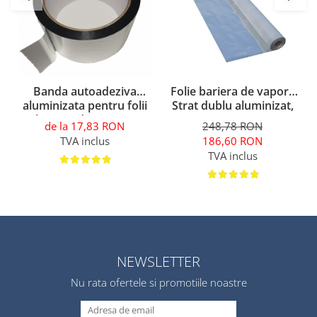
Folie bariera de vapori,
Banda autoadeziva
Strat dublu aluminizat,
aluminizata pentru folii
MASTERFOL SD 100
bariera de vapori, ​​​​​​​
248,78 RON
de la 17,83 RON
ALU, 75 mp
ISOFLEX TAPE
186,60 RON
TVA inclus
TVA inclus
NEWSLETTER
Nu rata ofertele si promotiile noastre