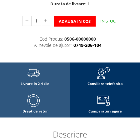
Durata de livrare:
1
IN STOC
ADAUGA IN COS
Cod Produs:
0506-00000000
Ai nevoie de ajutor?
0749-206-104
Livrare in 2-4 zile
Consiliere telefonica
Drept de retur
Cumparaturi sigure
Descriere