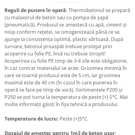
Reguli de punere în operă
: Thermobetonul se prepară
cu malaxorul de beton sau cu pompa de şapă
(pneumatică). Produsul se amestecă cu apă, ciment şi
nisip conform rețetei, se omogenizează până ce se
ajunge la consistența optimă, plastic vârtoasă. După
turnare, betonul proaspăt trebuie protejat prin
acoperire cu folie PE, însă nu trebuie stropit!
Acoperirea cu folie PE timp de 3-4 zile este obligatorie,
în caz contrar materialul se arde. Grosimea minimă în
care se toarnă produsul este de 5 cm, iar grosimea
maximă este de 40 cm (în cazul în care punerea în
operă se face pe timp de vară). Sortimentele P200 și
P250 se pot turna la temperatura de peste (+) 5°C. Mai
multe informații găsiți în fișa tehnică a produsului.
Temperatura de lucru:
Peste (+)5°C.
Dozajul de amestec pentru 1m3 de beton ușor
: