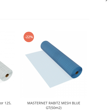
-22%
ior 125,
MASTERNET RABITZ MESH BLUE
Plasa fibr
GT(50m2)
MAS