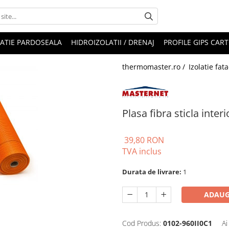
LATIE PARDOSEALA
HIDROIZOLATII / DRENAJ
PROFILE GIPS CAR
thermomaster.ro /
Izolatie fat
Plasa fibra sticla inter
39,80 RON
TVA inclus
Durata de livrare:
1
ADAUG
Cod Produs:
0102-960II0C1
Ai