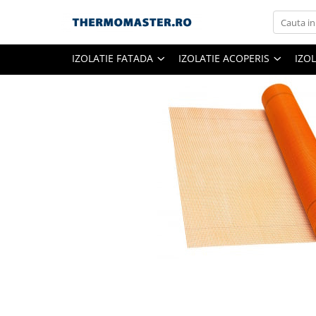
Izolatie fatada
Izolatie acoperis
Profile gips carton
Promotionale
IZOLATIE FATADA
IZOLATIE ACOPERIS
IZO
Polistiren extrudat
Folii anticondens / difuzie
Profile pentru gips carton
PROMOTII
Dibluri polistiren si vata
Folii bariera de vapori
Accesorii gips carton
Plasa din fibra de sticla
Folii de acoperis traditionale
Profile pentru colt fatada
Accesorii pentru acoperis
Profile tencuieli si accesorii
Thermobeton
Vata minerala de sticla