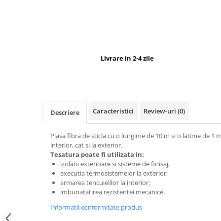
Livrare in 2-4 zile
Caracteristici
Review-uri
(0)
Descriere
Plasa fibra de sticla cu o lungime de 10 m si o latime de 1 m 
interior, cat si la exterior.
Tesatura poate fi utilizata in:
izolatii exterioare si sisteme de finisaj;
executia termosistemelor la exterior;
armarea tencuielilor la interior;
imbunatatirea rezistentei mecanice.
Informatii conformitate produs