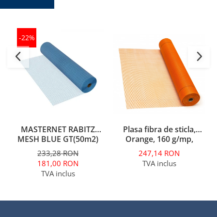
-22%
Plasa fibra de sticla,
MASTERNET RABITZ
Orange, 160 g/mp,
MESH BLUE GT(50m2)
MASTERNET CLASSIC,
247,14 RON
233,28 RON
50mp
TVA inclus
181,00 RON
TVA inclus