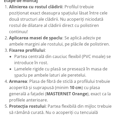
Etape de montaj
Alinierea cu rostul clădirii
: Profilul trebuie
poziționat exact deasupra spațiului lăsat între cele
două structuri ale clădirii. Nu acoperiți niciodată
rostul de dilatare al clădirii direct cu polistiren
continuu!
Aplicarea masei de șpaclu
: Se aplică adeziv pe
ambele margini ale rostului, pe plăcile de polistiren.
Fixarea profilului
:
Partea centrală din cauciuc flexibil (PVC moale) se
introduce în rost.
Lamelele rigide cu plasă se presează în masa de
șpaclu pe ambele laturi ale peretelui.
Armarea
: Plasa de fibră de sticlă a profilului trebuie
acoperită și suprapusă (minim
10 cm
) cu plasa
generală a fațadei (
MASTERNET Orange
), exact ca la
profilele anterioare.
Protecția rostului
: Partea flexibilă din mijloc trebuie
să rămână curată. Nu o acoperiți cu tencuială