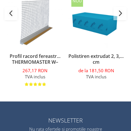
NOU
Profil racord fereastră,
Polistiren extrudat 2, 3, 5
THERMOMASTER W–
cm
PROF, 2.5m
267,17 RON
de la 181,50 RON
TVA inclus
TVA inclus
NEWSLETTER
Nu rata ofertele si promotiile noastre